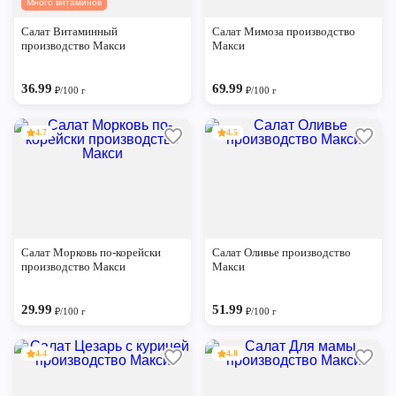
Много витаминов
Череповец
Салат Витаминный
Салат Мимоза производство
Ярославль
производство Макси
Макси
36.99
69.99
₽/100 г
₽/100 г
4.7
4.5
Салат Морковь по-корейски
Салат Оливье производство
производство Макси
Макси
29.99
51.99
₽/100 г
₽/100 г
4.4
4.8