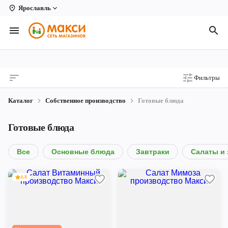
Ярославль
Вологда
Архангельск
Великий Устюг
Фильтры
Киров
Каталог
Собственное производство
Готовые блюда
Кирово-Чепецк
Готовые блюда
Коряжма
Котлас
Все
Основные блюда
Завтраки
Салаты и 
Новодвинск
4.8
Рыбинск
Северодвинск