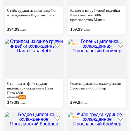
Череповец
Стейк грудки из мяса индейки
Котлеты из рубленой индейки
Ярославль
охлажденный Индилайт 525г
Классические 300г
производство Макси
полуфабрикат
394.99
159.99
₽/шт
₽/шт
4.4
Стрипсы из филе грудки
Голень цыпленка охлажденная
индейки охлажденные Пава
Ярославский бройлер
Пава 450г
420.00
₽
-16%
349.99
299.90
₽/шт
₽/кг
4.4