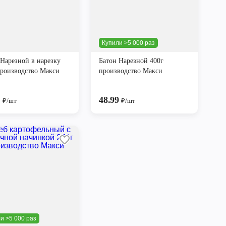
Купили >5 000 раз
 Нарезной в нарезку
Батон Нарезной 400г
производство Макси
производство Макси
9
48.99
₽/шт
₽/шт
и >5 000 раз