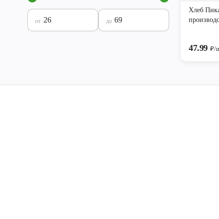
Хлеб Пик
производ
от
до
47.99
₽/