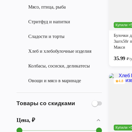
Мясо, птица, рыба
Стритфуд и напитки
Купили >5
Булочки д
Сладости и торты
3штх50г 
Макси
Хлеб и хлебобулочные изделия
35.99
₽/
Колбасы, сосиски, деликатесы
Овощи и мясо в маринаде
4.8
Товары со скидками
Цена, ₽
Купили >5