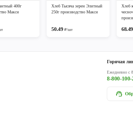
антный 400г
Хлеб Тысяча зерен Элитный
Хлеб 
ство Макси
250г производство Макси
чесно
произ
50.49
68.4
шт
₽/шт
Горячая ли
Ежедневно с 8
8-800-100-
Обр