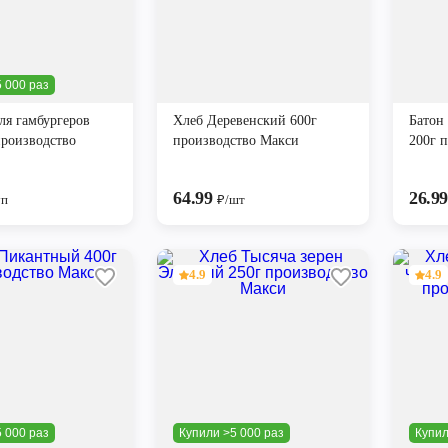
 000 раз
ля гамбургеров
Хлеб Деревенский 600г
Батон
производство
производство Макси
200г 
64.99
26.9
уп
₽/шт
4.9
4.9
 000 раз
Купили >5 000 раз
Купил