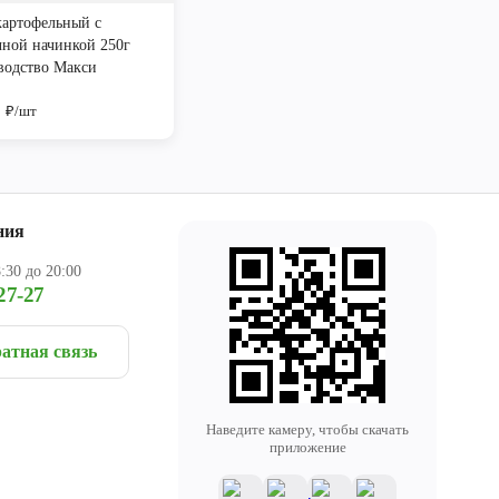
картофельный с
чной начинкой 250г
водство Макси
9
₽/шт
ния
:30 до 20:00
27-27
атная связь
Наведите камеру, чтобы скачать
приложение