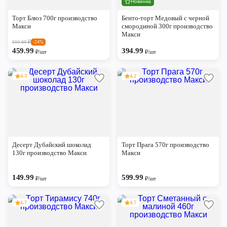
Новинка
Череповец
Торт Блюз 700г производство
Бенто-торт Медовый с черной
Ярославль
Макси
смородиной 300г производство
Макси
610.60
₽
-24%
459.99
394.99
₽/шт
₽/шт
4.3
4.2
Десерт Дубайский шоколад
Торт Прага 570г производство
130г производство Макси
Макси
149.99
599.99
₽/шт
₽/шт
4.7
4.7