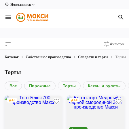
Новодвинск
Вологда
Архангельск
Великий Устюг
Фильтры
Киров
Каталог
Собственное производство
Сладости и торты
Торты
Кирово-Чепецк
Торты
Коряжма
Котлас
Все
Пирожные
Торты
Кексы и рулеты
Новодвинск
4.6
4.0
Рыбинск
Северодвинск