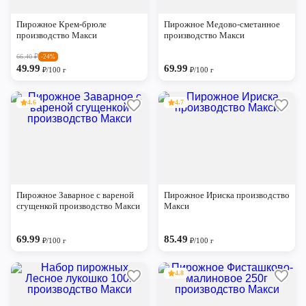
Череповец
Пирожное Крем-брюле
Пирожное Медово-сметанное
Ярославль
производство Макси
производство Макси
66.40
₽
-24%
49.99
69.99
₽/100 г
₽/100 г
4.6
4.7
Пирожное Заварное с вареной
Пирожное Ириска производство
сгущенкой производство Макси
Макси
69.99
85.49
₽/100 г
₽/100 г
4.8