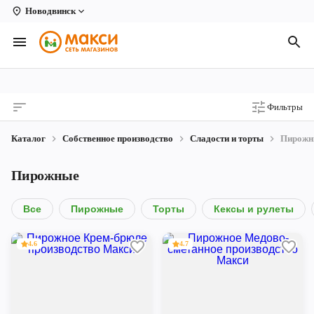
Новодвинск
Вологда
Архангельск
Великий Устюг
Фильтры
Киров
Каталог
Собственное производство
Сладости и торты
Пирожн
Кирово-Чепецк
Пирожные
Коряжма
Котлас
Все
Пирожные
Торты
Кексы и рулеты
Новодвинск
4.6
4.7
Рыбинск
Северодвинск