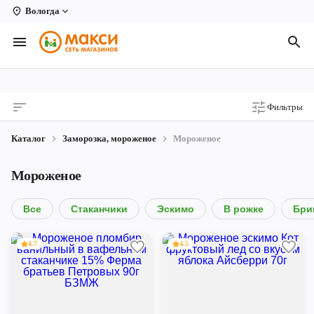
Вологда
Вологда
Архангельск
Великий Устюг
Фильтры
Киров
Каталог
Заморозка, мороженое
Мороженое
Кирово-Чепецк
Мороженое
Коряжма
Котлас
Все
Стаканчики
Эскимо
В рожке
Бри
Новодвинск
4.7
4.5
Рыбинск
Северодвинск