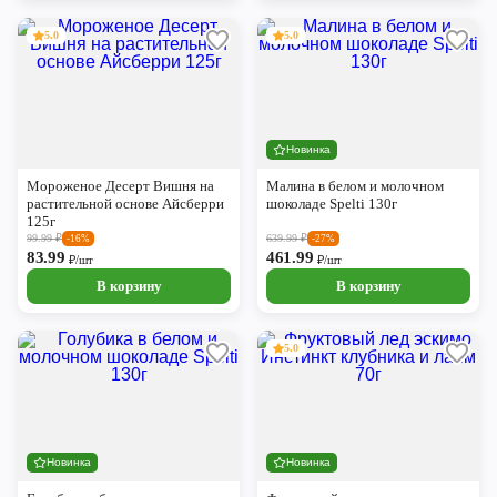
5.0
5.0
Новинка
Мороженое Десерт Вишня на
Малина в белом и молочном
растительной основе Айсберри
шоколаде Spelti 130г
125г
99.99
₽
639.99
₽
-16%
-27%
83.99
461.99
₽/шт
₽/шт
В корзину
В корзину
5.0
Новинка
Новинка