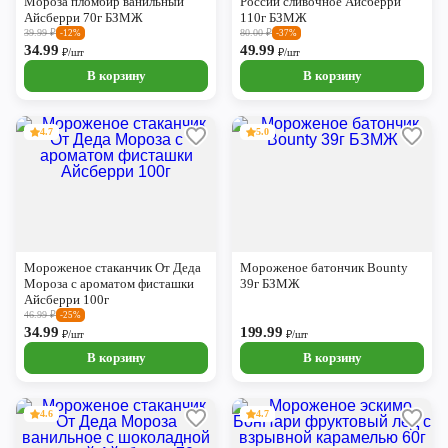
Мороза пломбир ванильный
России сливочное Айсберри
Айсберри 70г БЗМЖ
110г БЗМЖ
39.99
₽
80.00
₽
-12%
-37%
34.99
49.99
₽/шт
₽/шт
В корзину
В корзину
4.7
5.0
Мороженое стаканчик От Деда
Мороженое батончик Bounty
Мороза с ароматом фисташки
39г БЗМЖ
Айсберри 100г
46.99
₽
-25%
34.99
199.99
₽/шт
₽/шт
В корзину
В корзину
4.6
4.7