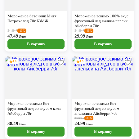
Мороженое батончик Митя
Мороженое эскимо 100% вкус
Петрохолод 70г БЗМЖ
фруктовый лед малина-персик
Айсберри 70г
54.99
₽
54.99
₽
-13%
-45%
47.49
29.99
₽/шт
₽/шт
В корзину
В корзину
4.0
4.5
Мороженое эскимо Кот
Мороженое эскимо Кот
фруктовый лед со вкусом колы
фруктовый лед со вкусом
Айсберри 70г
апельсина Айсберри 70г
39.99
₽
-37%
38.49
24.99
₽/шт
₽/шт
В корзину
В корзину