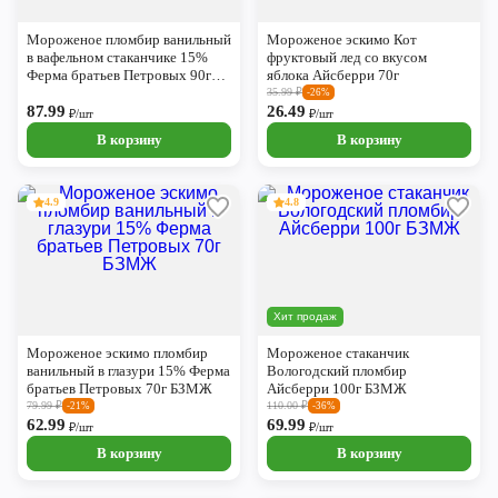
Череповец
Мороженое пломбир ванильный
Мороженое эскимо Кот
Ярославль
в вафельном стаканчике 15%
фруктовый лед со вкусом
Ферма братьев Петровых 90г
яблока Айсберри 70г
БЗМЖ
35.99
₽
-26%
87.99
26.49
₽/шт
₽/шт
В корзину
В корзину
4.9
4.8
Хит продаж
Мороженое эскимо пломбир
Мороженое стаканчик
ванильный в глазури 15% Ферма
Вологодский пломбир
братьев Петровых 70г БЗМЖ
Айсберри 100г БЗМЖ
79.99
₽
110.00
₽
-21%
-36%
62.99
69.99
₽/шт
₽/шт
В корзину
В корзину