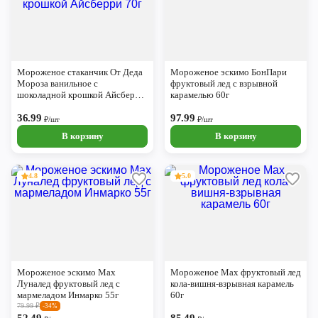
Мороженое стаканчик От Деда
Мороженое эскимо БонПари
Мороза ванильное с
фруктовый лед с взрывной
шоколадной крошкой Айсберри
карамелью 60г
70г
36.99
97.99
₽/шт
₽/шт
В корзину
В корзину
4.8
5.0
Мороженое эскимо Max
Мороженое Max фруктовый лед
Луналед фруктовый лед с
кола-вишня-взрывная карамель
мармеладом Инмарко 55г
60г
79.99
₽
-34%