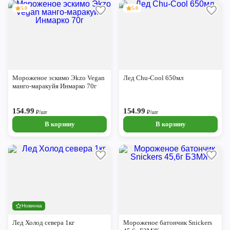
5.0
5.0
Мороженое эскимо Эkzo Vegan
Лед Chu-Cool 650мл
манго-маракуйя Инмарко 70г
154.99
154.99
₽/шт
₽/шт
В корзину
В корзину
Новинка
Лед Холод севера 1кг
Мороженое батончик Snickers