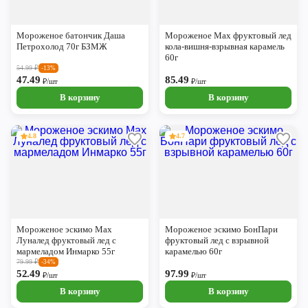
Мороженое батончик Даша
Мороженое Max фруктовый лед
Петрохолод 70г БЗМЖ
кола-вишня-взрывная карамель
60г
54.99
₽
-13%
47.49
85.49
₽/шт
₽/шт
В корзину
В корзину
4.8
4.7
Мороженое эскимо Max
Мороженое эскимо БонПари
Луналед фруктовый лед с
фруктовый лед с взрывной
мармеладом Инмарко 55г
карамелью 60г
79.99
₽
-34%
52.49
97.99
₽/шт
₽/шт
В корзину
В корзину