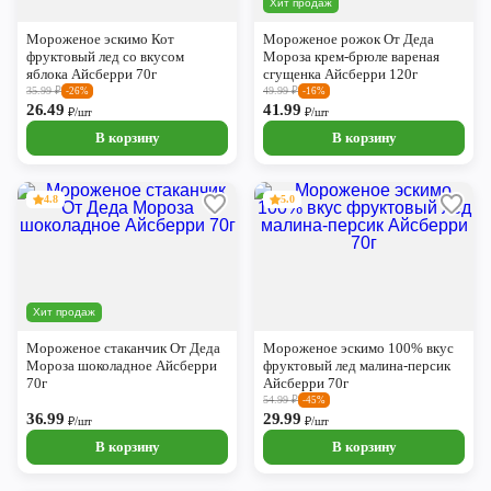
Хит продаж
Череповец
Мороженое эскимо Кот
Мороженое рожок От Деда
Ярославль
фруктовый лед со вкусом
Мороза крем-брюле вареная
яблока Айсберри 70г
сгущенка Айсберри 120г
35.99
₽
49.99
₽
-26%
-16%
26.49
41.99
₽/шт
₽/шт
В корзину
В корзину
4.8
5.0
Хит продаж
Мороженое стаканчик От Деда
Мороженое эскимо 100% вкус
Мороза шоколадное Айсберри
фруктовый лед малина-персик
70г
Айсберри 70г
54.99
₽
-45%
36.99
29.99
₽/шт
₽/шт
В корзину
В корзину