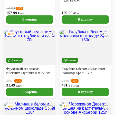
45,6г БЗМЖ
199.99
₽
-21%
157.99
199.99
₽/шт
₽/шт
В корзину
В корзину
5.0
Новинка
Новинка
Фруктовый лед эскимо
Голубика в белом и молочном
Инстинкт клубника и лайм 70г
шоколаде Spelti 130г
39.99
₽
579.99
₽
-21%
-20%
31.49
461.99
₽/шт
₽/шт
В корзину
В корзину
5.0
5.0