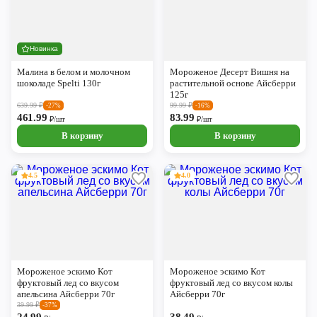
Новинка
Малина в белом и молочном
Мороженое Десерт Вишня на
шоколаде Spelti 130г
растительной основе Айсберри
125г
639.99
₽
99.99
₽
-27%
-16%
461.99
83.99
₽/шт
₽/шт
В корзину
В корзину
4.5
4.0
Мороженое эскимо Кот
Мороженое эскимо Кот
фруктовый лед со вкусом
фруктовый лед со вкусом колы
апельсина Айсберри 70г
Айсберри 70г
39.99
₽
-37%