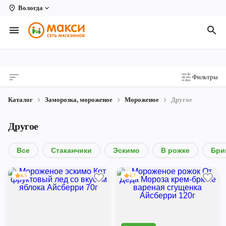
Вологда
Вологда
Архангельск
Великий Устюг
Фильтры
Киров
Каталог
Заморозка, мороженое
Мороженое
Другое
Кирово-Чепецк
Другое
Коряжма
Котлас
Все
Стаканчики
Эскимо
В рожке
Бри
Новодвинск
4.5
4.7
Рыбинск
Северодвинск