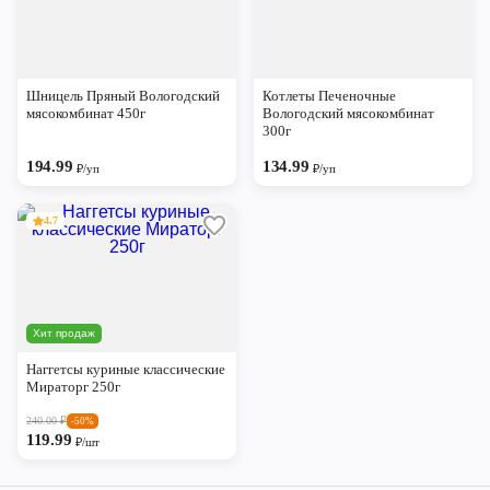
Шницель Пряный Вологодский
Котлеты Печеночные
мясокомбинат 450г
Вологодский мясокомбинат
300г
194.99
134.99
₽/уп
₽/уп
4.7
Хит продаж
Наггетсы куриные классические
Мираторг 250г
240.00
₽
-50%
119.99
₽/шт