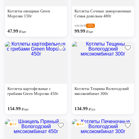
Череповец
Котлеты овощные Green
Котлеты Сочные замороженные
Ярославль
Морозко 150г
Семья довольна 480г
150.00
₽
-33%
47.99
99.99
₽/шт
₽/шт
Котлеты картофельные с
Котлеты Тещины Вологодский
грибами Green Морозко 450г
мясокомбинат 300г
154.99
134.99
₽/шт
₽/уп
5.0
4.4