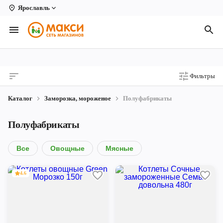
Ярославль
Вологда
Архангельск
Великий Устюг
Фильтры
Киров
Каталог
Заморозка, мороженое
Полуфабрикаты
Кирово-Чепецк
Полуфабрикаты
Коряжма
Котлас
Все
Овощные
Мясные
Новодвинск
4.6
Рыбинск
Северодвинск