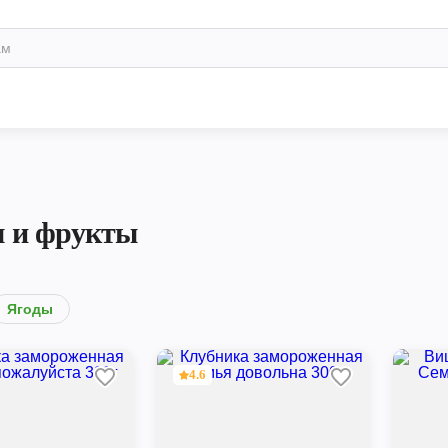
 и фрукты
Ягоды
4.6