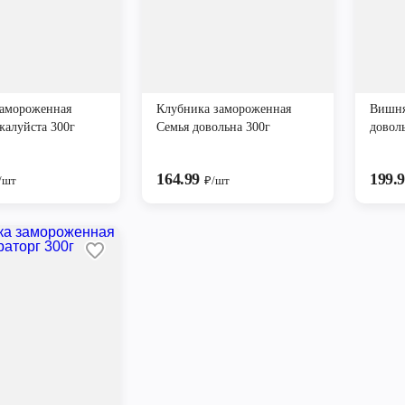
замороженная
Клубника замороженная
Вишня
жалуйста 300г
Семья довольна 300г
довол
164.99
199.
/шт
₽/шт