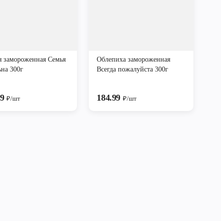
 замороженная Семья
Облепиха замороженная
ьна 300г
Всегда пожалуйста 300г
99
184.99
₽/шт
₽/шт