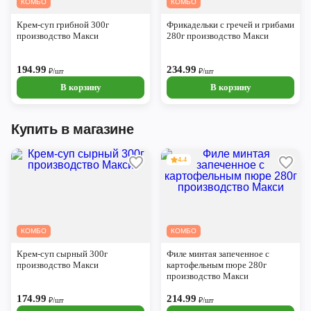
КОМБО
КОМБО
Череповец
Крем-суп грибной 300г
Фрикадельки с гречей и грибами
Ярославль
производство Макси
280г производство Макси
194.99
234.99
₽/шт
₽/шт
В корзину
В корзину
Купить в магазине
4.4
КОМБО
КОМБО
Крем-суп сырный 300г
Филе минтая запеченное с
производство Макси
картофельным пюре 280г
производство Макси
174.99
214.99
₽/шт
₽/шт