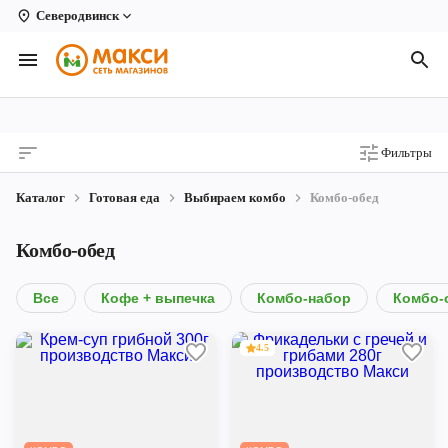
Северодвинск
Вологда
Архангельск
Великий Устюг
Фильтры
Киров
Каталог
Готовая еда
Выбираем комбо
Комбо-обед
Кирово-Чепецк
Комбо-обед
Коряжма
Котлас
Все
Кофе + выпечка
Комбо-набор
Комбо-
Новодвинск
4.5
Рыбинск
Северодвинск