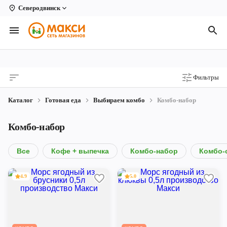
Северодвинск
Вологда
Архангельск
Великий Устюг
Фильтры
Киров
Каталог
Готовая еда
Выбираем комбо
Комбо-набор
Кирово-Чепецк
Комбо-набор
Коряжма
Котлас
Все
Кофе + выпечка
Комбо-набор
Комбо-
Новодвинск
4.9
5.0
Рыбинск
Северодвинск