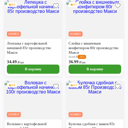
4.6
4.7
КОМБО
КОМБО
Лепешка с картофельной
Слойка с вишневым
начинкой 85г производство
конфитюром 80г производство
Макси
Макси
50.00
₽
-26%
34.49
36.99
₽/шт
₽/шт
В корзину
В корзину
4.8
4.3
КОМБО
КОМБО
Волован с картофельной
Булочка сдобная с маком 85г