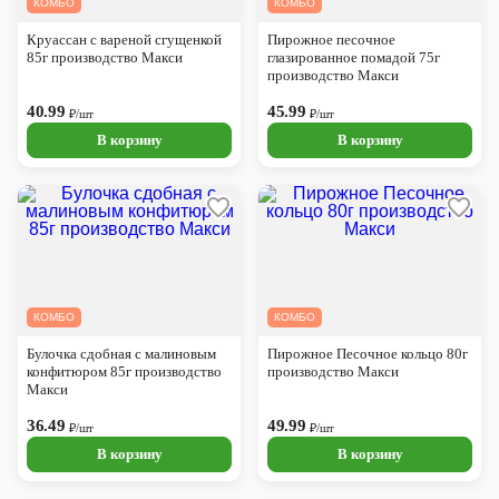
КОМБО
КОМБО
Череповец
Круассан с вареной сгущенкой
Пирожное песочное
Ярославль
85г производство Макси
глазированное помадой 75г
производство Макси
40.99
45.99
₽/шт
₽/шт
В корзину
В корзину
КОМБО
КОМБО
Булочка сдобная с малиновым
Пирожное Песочное кольцо 80г
конфитюром 85г производство
производство Макси
Макси
36.49
49.99
₽/шт
₽/шт
В корзину
В корзину