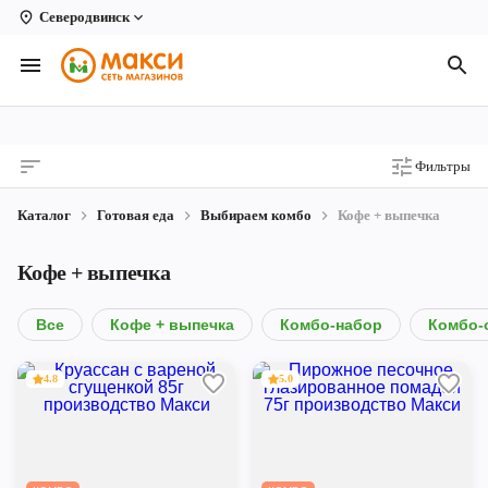
Северодвинск
Вологда
Архангельск
Великий Устюг
Фильтры
Киров
Каталог
Готовая еда
Выбираем комбо
Кофе + выпечка
Кирово-Чепецк
Кофе + выпечка
Коряжма
Котлас
Все
Кофе + выпечка
Комбо-набор
Комбо-
Новодвинск
4.8
5.0
Рыбинск
Северодвинск